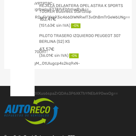
REJILLA DELANTERA OPEL ASTRA K SPORTS
TOURER Business StartStop
183,47
€
151,63
€
-0%
PILOTO TRASERO IZQUIERDO PEUGEOT 307
BERLINA (S2) XS
43,57
€
36,01
€
-0%