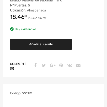
Estado
: Material de segunda mano
Nº Puertas
: 5
Ubicación
: Almacenada
18,46
€
15,26
€
Hay existencias
Añadir al carrito
COMPARTE
(0)
Código:
991191