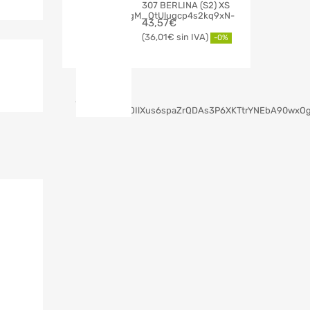
307 BERLINA (S2) XS
43,57
€
36,01
€
-0%