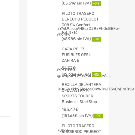
85,51
€
-0%
PILOTO TRASERO
DERECHO PEUGEOT
308 SW Confort
83,47
€
68,98
€
-0%
CAJA RELES
FUSIBLES OPEL
ZAFIRA B
51,57
€
42,62
€
-0%
REJILLA DELANTERA
OPEL ASTRA K
SPORTS TOURER
Business StartStop
183,47
€
151,63
€
-0%
PILOTO TRASERO
IZQUIERDO PEUGEOT