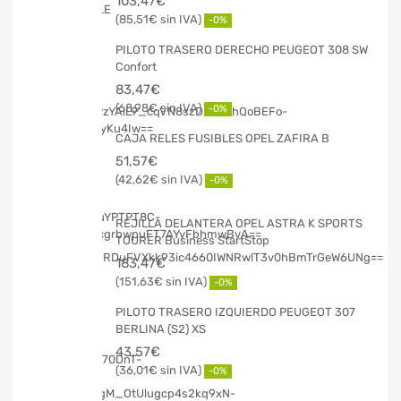
103,47
€
85,51
€
-0%
PILOTO TRASERO DERECHO PEUGEOT 308 SW
Confort
83,47
€
68,98
€
-0%
CAJA RELES FUSIBLES OPEL ZAFIRA B
51,57
€
42,62
€
-0%
REJILLA DELANTERA OPEL ASTRA K SPORTS
TOURER Business StartStop
183,47
€
151,63
€
-0%
PILOTO TRASERO IZQUIERDO PEUGEOT 307
BERLINA (S2) XS
43,57
€
36,01
€
-0%