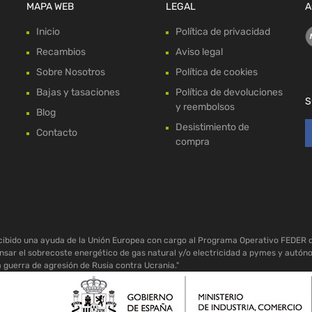
MAPA WEB
LEGAL
A
Inicio
Política de privacidad
Recambios
Aviso legal
Sobre Nosotros
Política de cookies
Bajas y tasaciones
Política de devoluciones
S
y reembolsos
Blog
Desistimiento de
Contacto
compra
ecibido una ayuda de la Unión Europea con cargo al Programa Operativo FEDER 
sar el sobrecoste energético de gas natural y/o electricidad a pymes y autón
a guerra de agresión de Rusia contra Ucrania."