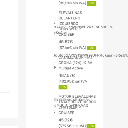
85,51
€
-0%
ELEVALUNAS
DELANTERO
IZQUIERDO
CHRYSLER PT
CRUISER
45,57
€
37,66
€
-0%
CATALIZADOR FIAT
CROMA (194) 1.9 8V
Multijet Active
487,57
€
402,95
€
-0%
MOTOR ELEVALUNAS
TRASERO IZQUIERDO
CHRYSLER PT
CRUISER
45,92
€
37,95
€
-0%