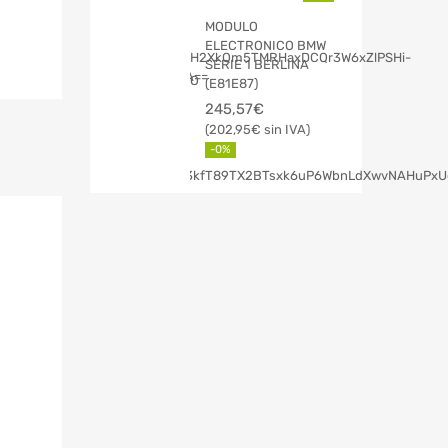
MODULO
ELECTRONICO BMW
SERIE 1 BERLINA
(E81E87)
245,57
€
202,95
€
-0%