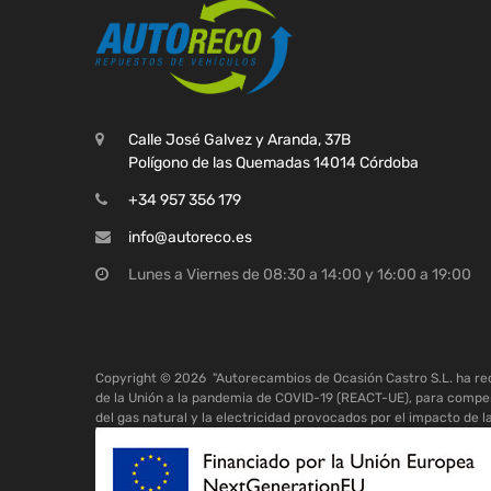
Calle José Galvez y Aranda, 37B
Polígono de las Quemadas 14014 Córdoba
+34 957 356 179
info@autoreco.es
Lunes a Viernes de 08:30 a 14:00 y 16:00 a 19:00
Copyright ©
2026
"Autorecambios de Ocasión Castro S.L. ha r
de la Unión a la pandemia de COVID-19 (REACT-UE), para compen
del gas natural y la electricidad provocados por el impacto de l