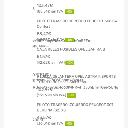
103,47
€
85,51
€
-0%
PILOTO TRASERO DERECHO PEUGEOT 308 SW
Confort
83,47
€
68,98
€
-0%
CAJA RELES FUSIBLES OPEL ZAFIRA B
51,57
€
42,62
€
-0%
REJILLA DELANTERA OPEL ASTRA K SPORTS
TOURER Business StartStop
183,47
€
151,63
€
-0%
PILOTO TRASERO IZQUIERDO PEUGEOT 307
BERLINA (S2) XS
43,57
€
36,01
€
-0%