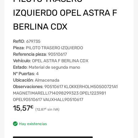
IZQUIERDO OPEL ASTRA F
BERLINA CDX
RefID
: 679735
Pieza
: PILOTO TRASERO IZQUIERDO
Referencia pieza
: 90510617
Vehículo
: OPEL ASTRA F BERLINA CDX
Estado
: Material de segunda mano
Nº Puertas
: 4
Ubicación
: Almacenada
Observaciones
: 90510617 KLOKKERHOLM50500721A1
MAGNETIMARELLI714098299323 OPEL1223981
OPEL90510617 VAUXHALL90510617
15,57
€
12,87
€
Hay existencias