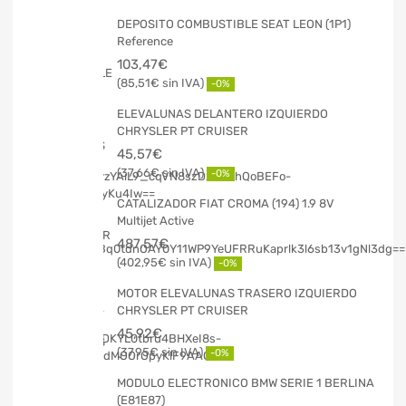
DEPOSITO COMBUSTIBLE SEAT LEON (1P1)
Reference
103,47
€
85,51
€
-0%
ELEVALUNAS DELANTERO IZQUIERDO
CHRYSLER PT CRUISER
45,57
€
37,66
€
-0%
CATALIZADOR FIAT CROMA (194) 1.9 8V
Multijet Active
487,57
€
402,95
€
-0%
MOTOR ELEVALUNAS TRASERO IZQUIERDO
CHRYSLER PT CRUISER
45,92
€
37,95
€
-0%
MODULO ELECTRONICO BMW SERIE 1 BERLINA
(E81E87)