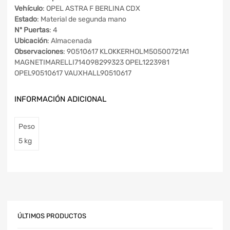
Vehículo
: OPEL ASTRA F BERLINA CDX
Estado
: Material de segunda mano
Nº Puertas
: 4
Ubicación
: Almacenada
Observaciones
: 90510617 KLOKKERHOLM50500721A1
MAGNETIMARELLI714098299323 OPEL1223981
OPEL90510617 VAUXHALL90510617
INFORMACIÓN ADICIONAL
Peso
5 kg
ÚLTIMOS PRODUCTOS