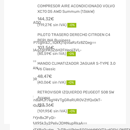
COMPRESOR AIRE ACONDICIONADO VOLVO
XC70 D5 AWD Summum (136kW)
144,32
€
119,27
€
-0%
PILOTO TRASERO DERECHO CITROEN C4
BERLINA Business
103,56
€
85,59
€
-0%
MANDO CLIMATIZADOR JAGUAR S-TYPE 3.0
V6 Classic
48,47
€
40,06
€
-0%
RETROVISOR IZQUIERDO PEUGEOT 508 SW
Access
123,36
€
101,95
€
-0%