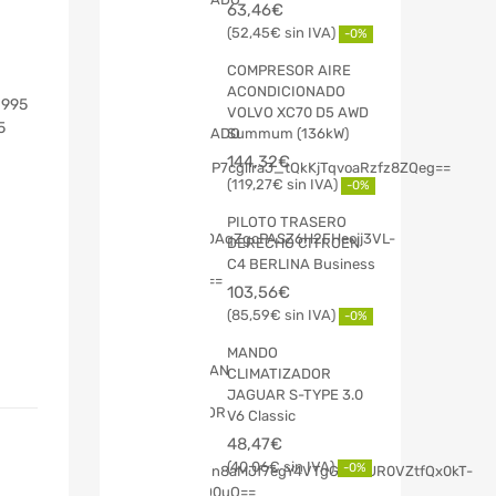
63,46
€
52,45
€
-0%
COMPRESOR AIRE
ACONDICIONADO
1995
VOLVO XC70 D5 AWD
5
Summum (136kW)
144,32
€
119,27
€
-0%
PILOTO TRASERO
DERECHO CITROEN
C4 BERLINA Business
103,56
€
85,59
€
-0%
MANDO
CLIMATIZADOR
JAGUAR S-TYPE 3.0
V6 Classic
48,47
€
40,06
€
-0%