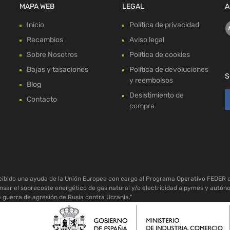
MAPA WEB
LEGAL
A
Inicio
Política de privacidad
Recambios
Aviso legal
Sobre Nosotros
Política de cookies
Bajas y tasaciones
Política de devoluciones
S
y reembolsos
Blog
Desistimiento de
Contacto
compra
ecibido una ayuda de la Unión Europea con cargo al Programa Operativo FEDER 
sar el sobrecoste energético de gas natural y/o electricidad a pymes y autón
a guerra de agresión de Rusia contra Ucrania."