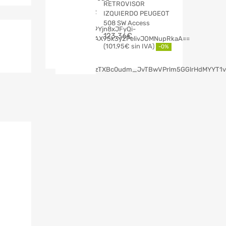
RETROVISOR
IZQUIERDO PEUGEOT
508 SW Access
123,36
€
101,95
€
-0%