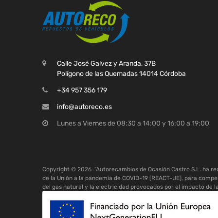
Calle José Galvez y Aranda, 37B
Polígono de las Quemadas 14014 Córdoba
+34 957 356 179
info@autoreco.es
Lunes a Viernes de 08:30 a 14:00 y 16:00 a 19:00
Copyright ©
2026
"Autorecambios de Ocasión Castro S.L. ha r
de la Unión a la pandemia de COVID-19 (REACT-UE), para compen
del gas natural y la electricidad provocados por el impacto de l