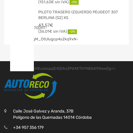
151,63
€
-0%
PILOTO TRASERO IZQUIERDO PEUGEOT 307
BERLINA (S2) XS
43,57
€
36,01
€
-0%
Calle José Galvez y Aranda, 37B
Polígono de las Quemadas 14014 Córdoba
+34 957 356 179