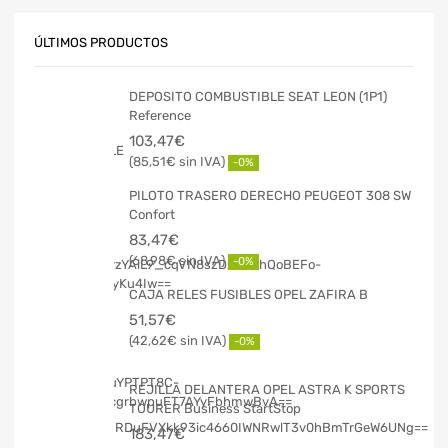
ÚLTIMOS PRODUCTOS
DEPOSITO COMBUSTIBLE SEAT LEON (1P1)
Reference
103,47
€
85,51
€
-0%
PILOTO TRASERO DERECHO PEUGEOT 308 SW
Confort
83,47
€
68,98
€
-0%
CAJA RELES FUSIBLES OPEL ZAFIRA B
51,57
€
42,62
€
-0%
REJILLA DELANTERA OPEL ASTRA K SPORTS
TOURER Business StartStop
183,47
€