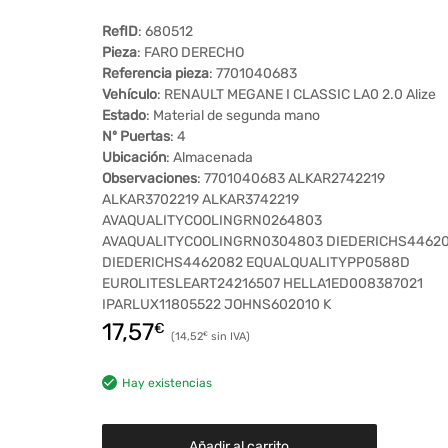
RefID
: 680512
Pieza
: FARO DERECHO
Referencia pieza
: 7701040683
Vehículo
: RENAULT MEGANE I CLASSIC LA0 2.0 Alize
Estado
: Material de segunda mano
Nº Puertas
: 4
Ubicación
: Almacenada
Observaciones
: 7701040683 ALKAR2742219
ALKAR3702219 ALKAR3742219
AVAQUALITYCOOLINGRN0264803
AVAQUALITYCOOLINGRN0304803 DIEDERICHS4462
DIEDERICHS4462082 EQUALQUALITYPP0588D
EUROLITESLEART24216507 HELLA1ED008387021
IPARLUX11805522 JOHNS602010 K
17,57
€
14,52
€
Hay existencias
Añadir al carrito