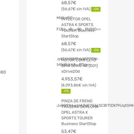
68,57
€
56,67
€
-0%
INYECTOR OPEL
ASTRA K SPORTS
TOURER Business
StartStop
68,57
€
56,67
€
-0%
MOTOR COMPLETO
BMW SERIE X3 (G01)
xDrive20d
080
4.953,57
€
4.093,86
€
-0%
PINZA DE FRENO
TRASERA DERECHA
OPEL ASTRA K
SPORTS TOURER
Business StartStop
53,47
€