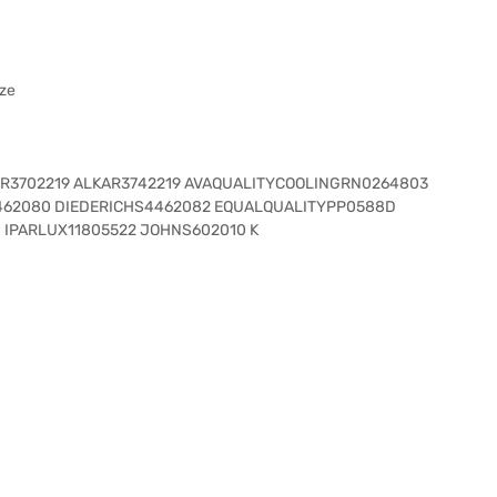
ize
KAR3702219 ALKAR3742219 AVAQUALITYCOOLINGRN0264803
462080 DIEDERICHS4462082 EQUALQUALITYPP0588D
 IPARLUX11805522 JOHNS602010 K