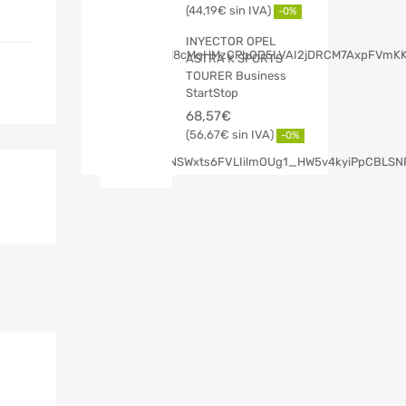
44,19
€
-0%
INYECTOR OPEL
ASTRA K SPORTS
TOURER Business
StartStop
68,57
€
56,67
€
-0%