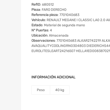
RefID
: 680512
Pieza
: FARO DERECHO
Referencia pieza
: 7701040683
Vehículo
: RENAULT MEGANE I CLASSIC LA0 2.0 Al
Estado
: Material de segunda mano
Nº Puertas
: 4
Ubicación
: Almacenada
Observaciones
: 7701040683 ALKAR2742219 AL
AVAQUALITYCOOLINGRN0304803 DIEDERICHS4
EUROLITESLEART24216507 HELLA1ED008387021
INFORMACIÓN ADICIONAL
Peso
40 kg