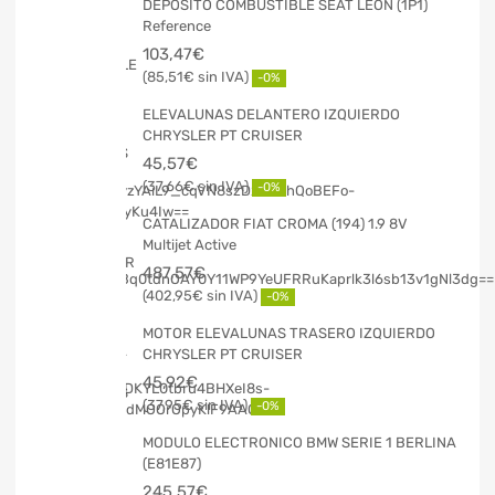
DEPOSITO COMBUSTIBLE SEAT LEON (1P1)
Reference
103,47
€
85,51
€
-0%
ELEVALUNAS DELANTERO IZQUIERDO
CHRYSLER PT CRUISER
45,57
€
37,66
€
-0%
CATALIZADOR FIAT CROMA (194) 1.9 8V
Multijet Active
487,57
€
402,95
€
-0%
MOTOR ELEVALUNAS TRASERO IZQUIERDO
CHRYSLER PT CRUISER
45,92
€
37,95
€
-0%
MODULO ELECTRONICO BMW SERIE 1 BERLINA
(E81E87)
245,57
€