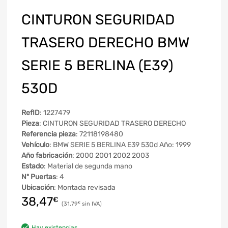
CINTURON SEGURIDAD
TRASERO DERECHO BMW
SERIE 5 BERLINA (E39)
530D
RefID
: 1227479
Pieza
: CINTURON SEGURIDAD TRASERO DERECHO
Referencia pieza
: 72118198480
Vehículo
: BMW SERIE 5 BERLINA E39 530d Año: 1999
Año fabricación
: 2000 2001 2002 2003
Estado
: Material de segunda mano
Nº Puertas
: 4
Ubicación
: Montada revisada
38,47
€
31,79
€
Hay existencias