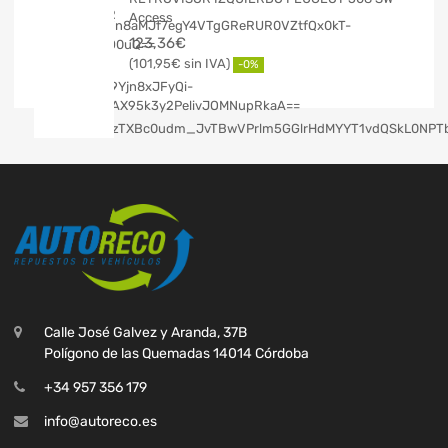
Access
123,36
€
101,95
€
-0%
Calle José Galvez y Aranda, 37B
Polígono de las Quemadas 14014 Córdoba
+34 957 356 179
info@autoreco.es