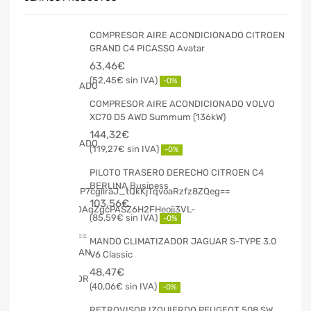
COMPRESOR AIRE ACONDICIONADO CITROEN
GRAND C4 PICASSO Avatar
63,46
€
52,45
€
-0%
COMPRESOR AIRE ACONDICIONADO VOLVO
XC70 D5 AWD Summum (136kW)
144,32
€
119,27
€
-0%
PILOTO TRASERO DERECHO CITROEN C4
BERLINA Business
103,56
€
85,59
€
-0%
MANDO CLIMATIZADOR JAGUAR S-TYPE 3.0
V6 Classic
48,47
€
40,06
€
-0%
RETROVISOR IZQUIERDO PEUGEOT 508 SW