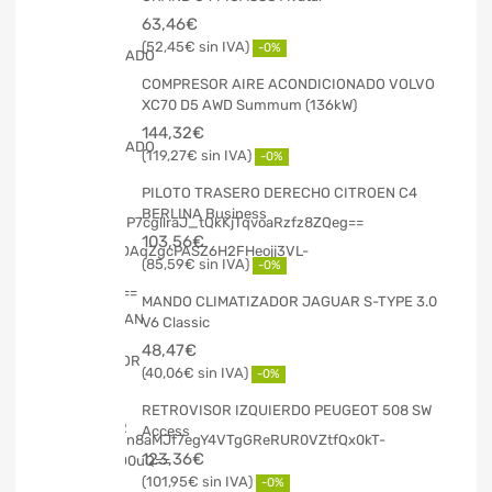
63,46
€
52,45
€
-0%
COMPRESOR AIRE ACONDICIONADO VOLVO
XC70 D5 AWD Summum (136kW)
144,32
€
119,27
€
-0%
PILOTO TRASERO DERECHO CITROEN C4
BERLINA Business
103,56
€
85,59
€
-0%
MANDO CLIMATIZADOR JAGUAR S-TYPE 3.0
V6 Classic
48,47
€
40,06
€
-0%
RETROVISOR IZQUIERDO PEUGEOT 508 SW
Access
123,36
€
101,95
€
-0%