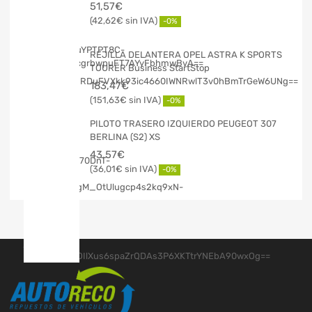
51,57
€
42,62
€
-0%
REJILLA DELANTERA OPEL ASTRA K SPORTS
TOURER Business StartStop
183,47
€
151,63
€
-0%
PILOTO TRASERO IZQUIERDO PEUGEOT 307
BERLINA (S2) XS
43,57
€
36,01
€
-0%