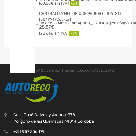
60,80
€
-0%
CENTRALITA MOTOR UCE PEUGEOT 106 (S1)
(08.1991) Cocktail
28,57
€
23,61
€
-0%
Calle José Galvez y Aranda, 37B
Polígono de las Quemadas 14014 Córdoba
+34 957 356 179