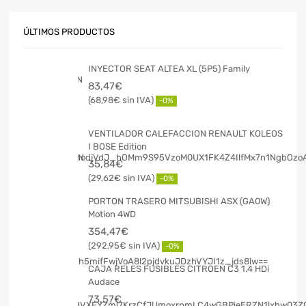
ÚLTIMOS PRODUCTOS
INYECTOR SEAT ALTEA XL (5P5) Family
83,47
€
68,98
€
-0%
VENTILADOR CALEFACCION RENAULT KOLEOS
I BOSE Edition
35,84
€
29,62
€
-0%
PORTON TRASERO MITSUBISHI ASX (GA0W)
Motion 4WD
354,47
€
292,95
€
-0%
CAJA RELES FUSIBLES CITROEN C3 1.4 HDi
Audace
73,57
€