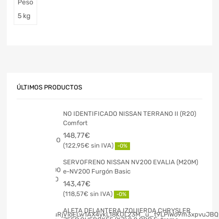
Peso
5 kg
ÚLTIMOS PRODUCTOS
NO IDENTIFICADO NISSAN TERRANO II (R20)
Comfort
148,77
€
122,95
€
-0%
SERVOFRENO NISSAN NV200 EVALIA (M20M)
e-NV200 Furgón Basic
143,47
€
118,57
€
-0%
ALETA DELANTERA IZQUIERDA CHRYSLER