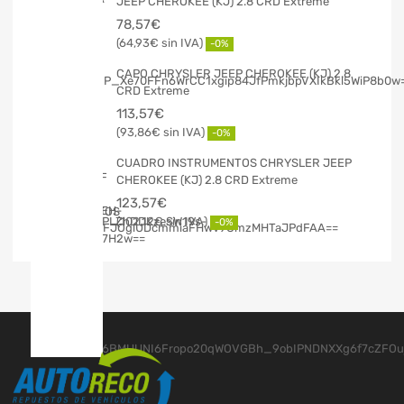
JEEP CHEROKEE (KJ) 2.8 CRD Extreme
78,57
€
64,93
€
-0%
CAPO CHRYSLER JEEP CHEROKEE (KJ) 2.8
CRD Extreme
113,57
€
93,86
€
-0%
CUADRO INSTRUMENTOS CHRYSLER JEEP
CHEROKEE (KJ) 2.8 CRD Extreme
123,57
€
102,12
€
-0%