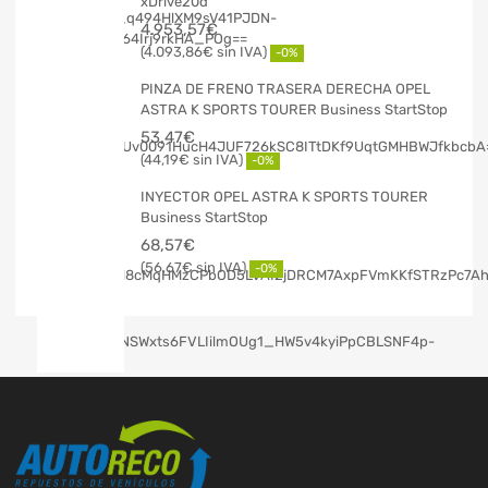
xDrive20d
4.953,57
€
4.093,86
€
-0%
PINZA DE FRENO TRASERA DERECHA OPEL
ASTRA K SPORTS TOURER Business StartStop
53,47
€
44,19
€
-0%
INYECTOR OPEL ASTRA K SPORTS TOURER
Business StartStop
68,57
€
56,67
€
-0%