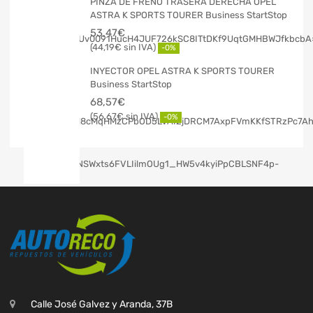
PINZA DE FRENO TRASERA DERECHA OPEL
ASTRA K SPORTS TOURER Business StartStop
53,47
€
44,19
€
-0%
INYECTOR OPEL ASTRA K SPORTS TOURER
Business StartStop
68,57
€
56,67
€
-0%
Calle José Galvez y Aranda, 37B