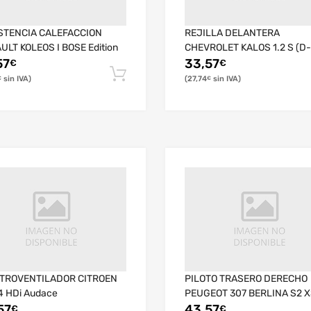
STENCIA CALEFACCION
REJILLA DELANTERA
ULT KOLEOS I BOSE Edition
CHEVROLET KALOS 1.2 S (D-
57
33,57
€
€
27,74
€
€
TROVENTILADOR CITROEN
PILOTO TRASERO DERECHO
.4 HDi Audace
PEUGEOT 307 BERLINA S2 
57
43,57
€
€