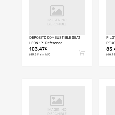
DEPOSITO COMBUSTIBLE SEAT
PILO
LEON 1P1 Reference
PEUG
103,47
83,
€
85,51
68,9
€