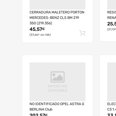
CERRADURA MALETERO PORTON
RESI
MERCEDES-BENZ CLS BM 219
RENA
350 (219.356)
25,
45,57
€
21,13
37,66
€
NO IDENTIFICADO OPEL ASTRA G
ELEC
BERLINA Club
C3 1
202,57
33,
€