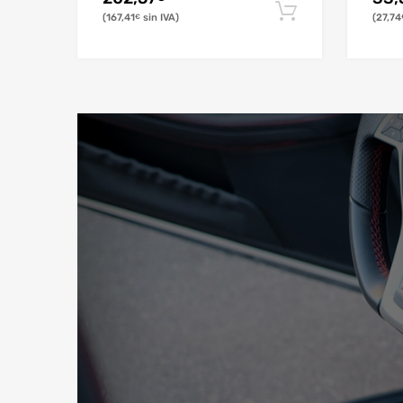
167,41
27,74
€