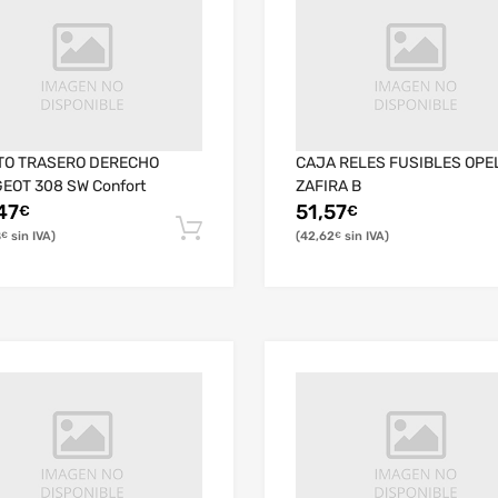
TO TRASERO DERECHO
CAJA RELES FUSIBLES OPE
EOT 308 SW Confort
ZAFIRA B
47
51,57
€
€
8
42,62
€
€