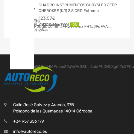
CUADRO INSTRUMENTOS CHRYSLER JEEP
CHEROKEE (KJ) 2.8 CRD Extreme
123,57
€
102,12
€
-0%
Calle José Galvez y Aranda, 37B
Polígono de las Quemadas 14014 Córdoba
+34 957 356 179
info@autoreco.es