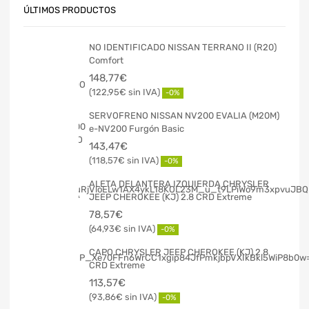
ÚLTIMOS PRODUCTOS
NO IDENTIFICADO NISSAN TERRANO II (R20)
Comfort
148,77
€
122,95
€
-0%
SERVOFRENO NISSAN NV200 EVALIA (M20M)
e-NV200 Furgón Basic
143,47
€
118,57
€
-0%
ALETA DELANTERA IZQUIERDA CHRYSLER
JEEP CHEROKEE (KJ) 2.8 CRD Extreme
78,57
€
64,93
€
-0%
CAPO CHRYSLER JEEP CHEROKEE (KJ) 2.8
CRD Extreme
113,57
€
93,86
€
-0%