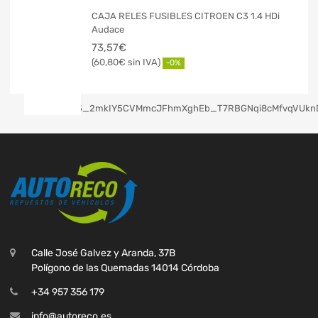
CAJA RELES FUSIBLES CITROEN C3 1.4 HDi
Audace
73,57
€
60,80
€
-0%
Calle José Galvez y Aranda, 37B
Polígono de las Quemadas 14014 Córdoba
+34 957 356 179
info@autoreco.es