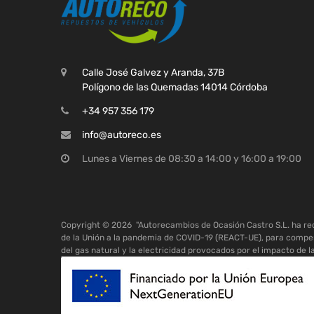
Calle José Galvez y Aranda, 37B
Polígono de las Quemadas 14014 Córdoba
+34 957 356 179
info@autoreco.es
Lunes a Viernes de 08:30 a 14:00 y 16:00 a 19:00
Copyright ©
2026
"Autorecambios de Ocasión Castro S.L. ha r
de la Unión a la pandemia de COVID-19 (REACT-UE), para compen
del gas natural y la electricidad provocados por el impacto de l