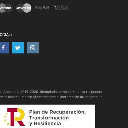
OCIAL:
de Andalucía 2014-2020, financiada como parte de la respuesta
omos especialmente afectados por el incremento de los precios