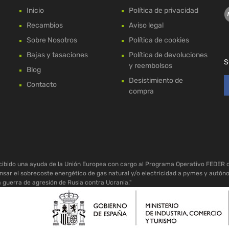
Inicio
Política de privacidad
Recambios
Aviso legal
Sobre Nosotros
Política de cookies
Bajas y tasaciones
Política de devoluciones
S
y reembolsos
Blog
Desistimiento de
Contacto
compra
ecibido una ayuda de la Unión Europea con cargo al Programa Operativo FEDER 
sar el sobrecoste energético de gas natural y/o electricidad a pymes y autón
a guerra de agresión de Rusia contra Ucrania."