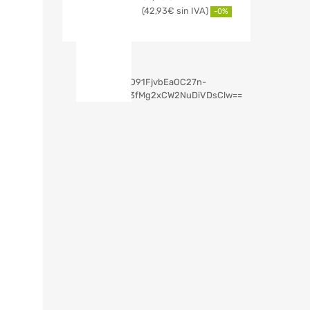
42,93
€
-0%