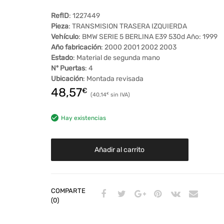
RefID
: 1227449
Pieza
: TRANSMISION TRASERA IZQUIERDA
Vehículo
: BMW SERIE 5 BERLINA E39 530d Año: 1999
Año fabricación
: 2000 2001 2002 2003
Estado
: Material de segunda mano
Nº Puertas
: 4
Ubicación
: Montada revisada
48,57
€
40,14
€
Hay existencias
Añadir al carrito
COMPARTE
(0)