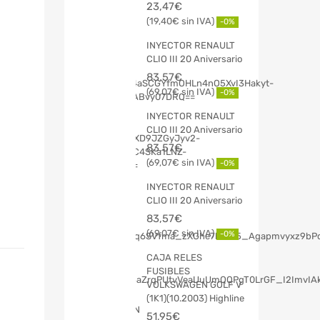
23,47
€
19,40
€
-0%
INYECTOR RENAULT
CLIO III 20 Aniversario
83,57
€
69,07
€
-0%
INYECTOR RENAULT
CLIO III 20 Aniversario
83,57
€
69,07
€
-0%
INYECTOR RENAULT
CLIO III 20 Aniversario
83,57
€
69,07
€
-0%
CAJA RELES
FUSIBLES
VOLKSWAGEN GOLF V
(1K1)(10.2003) Highline
51,95
€