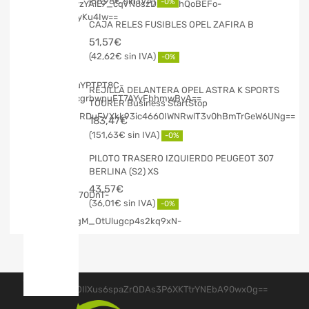
68,98
€
-0%
CAJA RELES FUSIBLES OPEL ZAFIRA B
51,57
€
42,62
€
-0%
REJILLA DELANTERA OPEL ASTRA K SPORTS
TOURER Business StartStop
183,47
€
151,63
€
-0%
PILOTO TRASERO IZQUIERDO PEUGEOT 307
BERLINA (S2) XS
43,57
€
36,01
€
-0%