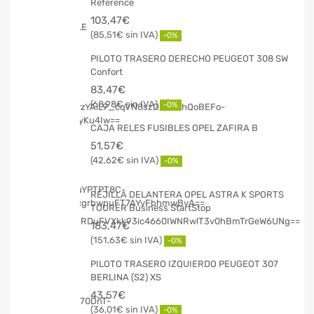
Reference
103,47
€
85,51
€
-0%
PILOTO TRASERO DERECHO PEUGEOT 308 SW
Confort
83,47
€
68,98
€
-0%
CAJA RELES FUSIBLES OPEL ZAFIRA B
51,57
€
42,62
€
-0%
REJILLA DELANTERA OPEL ASTRA K SPORTS
TOURER Business StartStop
183,47
€
151,63
€
-0%
PILOTO TRASERO IZQUIERDO PEUGEOT 307
BERLINA (S2) XS
43,57
€
36,01
€
-0%