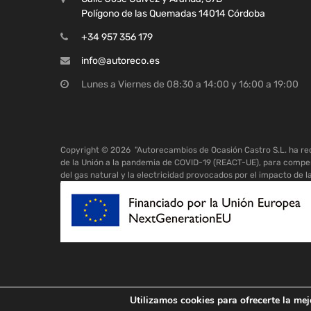
Polígono de las Quemadas 14014 Córdoba
+34 957 356 179
info@autoreco.es
Lunes a Viernes de 08:30 a 14:00 y 16:00 a 19:00
Copyright ©
2026
"Autorecambios de Ocasión Castro S.L. ha r
de la Unión a la pandemia de COVID-19 (REACT-UE), para compen
del gas natural y la electricidad provocados por el impacto de l
Utilizamos cookies para ofrecerte la mej