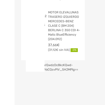
MOTOR ELEVALUNAS
TRASERO IZQUIERDO
MERCEDES-BENZ
CLASE C (BM 204)
BERLINA C 350 CDI 4-
Matic BlueEfficiency
(204.092)
37,66
€
31,12
€
-0%