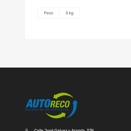
Peso
5 kg
Calle José Galvez y Aranda, 37B