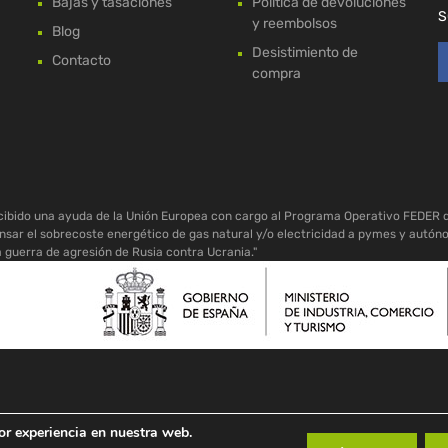
Bajas y tasaciones
Política de devoluciones
S
y reembolsos
Blog
Desistimiento de
Contacto
compra
ecibido una ayuda de la Unión Europea con cargo al Programa Operativo FEDER 
sar el sobrecoste energético de gas natural y/o electricidad a pymes y autón
a guerra de agresión de Rusia contra Ucrania."
or experiencia en nuestra web.