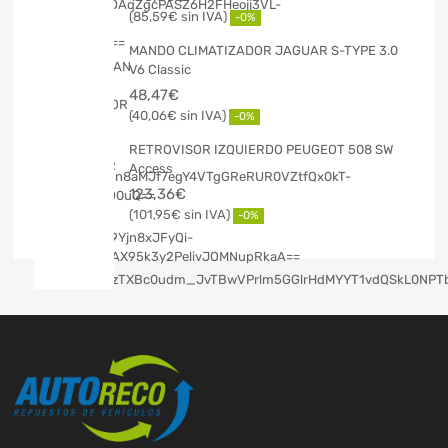
85,59
€
-0%
MANDO CLIMATIZADOR JAGUAR S-TYPE 3.0
V6 Classic
48,47
€
40,06
€
-0%
RETROVISOR IZQUIERDO PEUGEOT 508 SW
Access
123,36
€
101,95
€
-0%