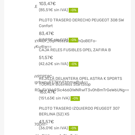
103,47
€
85,51
€
-0%
PILOTO TRASERO DERECHO PEUGEOT 308 SW
Confort
83,47
€
68,98
€
-0%
CAJA RELES FUSIBLES OPEL ZAFIRA B
51,57
€
42,62
€
-0%
REJILLA DELANTERA OPEL ASTRA K SPORTS
TOURER Business StartStop
183,47
€
151,63
€
-0%
PILOTO TRASERO IZQUIERDO PEUGEOT 307
BERLINA (S2) XS
43,57
€
36,01
€
-0%