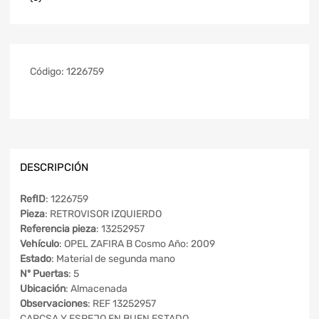
Código:
1226759
DESCRIPCIÓN
RefID
: 1226759
Pieza
: RETROVISOR IZQUIERDO
Referencia pieza
: 13252957
Vehículo
: OPEL ZAFIRA B Cosmo Año: 2009
Estado
: Material de segunda mano
Nº Puertas
: 5
Ubicación
: Almacenada
Observaciones
: REF 13252957
CARCSA Y ESPEJO EN BUEN ESTADO