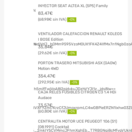
INYECTOR SEAT ALTEA XL (5P5) Family
83,47
€
68,98
€
-0%
VENTILADOR CALEFACCION RENAULT KOLEOS
I BOSE Edition
35,84
€
29,62
€
-0%
PORTON TRASERO MITSUBISHI ASX (GA0W)
Motion 4WD
354,47
€
292,95
€
-0%
CAJA RELES FUSIBLES CITROEN C3 1.4 HDi
Audace
73,57
€
60,80
€
-0%
CENTRALITA MOTOR UCE PEUGEOT 106 (S1)
(08.1991) Cocktail