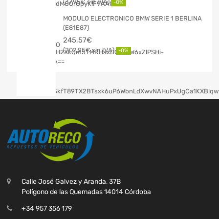
37,95
€
-0%
MODULO ELECTRONICO BMW SERIE 1 BERLINA
(E81E87)
245,57
€
202,95
€
-0%
Calle José Galvez y Aranda, 37B
Polígono de las Quemadas 14014 Córdoba
+34 957 356 179