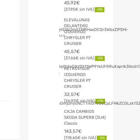
45,92
€
37,95
€
-0%
ELEVALUNAS
DELANTERO
IZQUIERDO
CHRYSLER PT
CRUISER
45,57
€
37,66
€
-0%
RETROVISOR
IZQUIERDO
CHRYSLER PT
CRUISER
32,57
€
26,92
€
-0%
CAJA CAMBIOS
SKODA SUPERB (3U4)
Classic
143,57
€
118,65
€
-0%