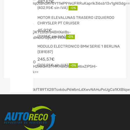
487,57
€
402,95
€
-0%
MOTOR ELEVALUNAS TRASERO IZQUIERDO
CHRYSLER PT CRUISER
45,92
€
37,95
€
-0%
MODULO ELECTRONICO BMW SERIE 1 BERLINA
(E81E87)
245,57
€
202,95
€
-0%