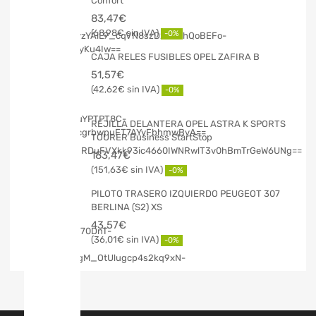
Confort
83,47
€
68,98
€
-0%
CAJA RELES FUSIBLES OPEL ZAFIRA B
51,57
€
42,62
€
-0%
REJILLA DELANTERA OPEL ASTRA K SPORTS
TOURER Business StartStop
183,47
€
151,63
€
-0%
PILOTO TRASERO IZQUIERDO PEUGEOT 307
BERLINA (S2) XS
43,57
€
36,01
€
-0%