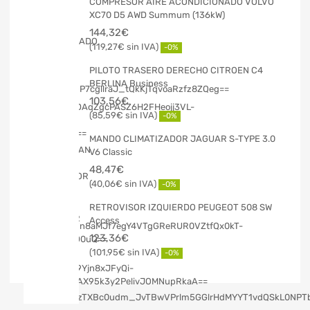
COMPRESOR AIRE ACONDICIONADO VOLVO
XC70 D5 AWD Summum (136kW)
144,32
€
119,27
€
-0%
PILOTO TRASERO DERECHO CITROEN C4
BERLINA Business
103,56
€
85,59
€
-0%
MANDO CLIMATIZADOR JAGUAR S-TYPE 3.0
V6 Classic
48,47
€
40,06
€
-0%
RETROVISOR IZQUIERDO PEUGEOT 508 SW
Access
123,36
€
101,95
€
-0%