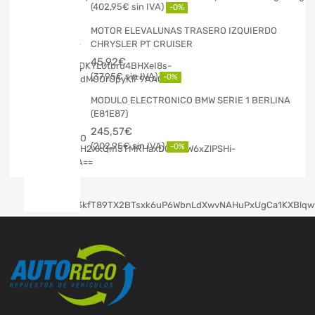
402,95
€
-0%
MOTOR ELEVALUNAS TRASERO IZQUIERDO
CHRYSLER PT CRUISER
45,92
€
37,95
€
-0%
MODULO ELECTRONICO BMW SERIE 1 BERLINA
(E81E87)
245,57
€
202,95
€
-0%