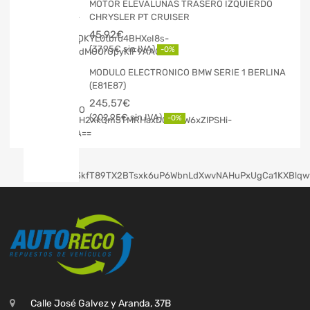
MOTOR ELEVALUNAS TRASERO IZQUIERDO
CHRYSLER PT CRUISER
45,92
€
37,95
€
-0%
MODULO ELECTRONICO BMW SERIE 1 BERLINA
(E81E87)
245,57
€
202,95
€
-0%
Calle José Galvez y Aranda, 37B