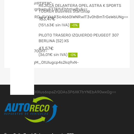
REJILLA DELANTERA OPEL ASTRA K SPORTS
TOURER Business StartStop
183,47
€
151,63
€
-0%
PILOTO TRASERO IZQUIERDO PEUGEOT 307
BERLINA (S2) XS
43,57
€
36,01
€
-0%