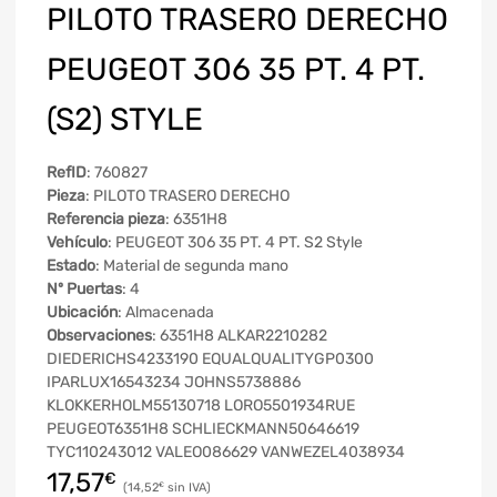
PILOTO TRASERO DERECHO
PEUGEOT 306 35 PT. 4 PT.
(S2) STYLE
RefID
: 760827
Pieza
: PILOTO TRASERO DERECHO
Referencia pieza
: 6351H8
Vehículo
: PEUGEOT 306 35 PT. 4 PT. S2 Style
Estado
: Material de segunda mano
Nº Puertas
: 4
Ubicación
: Almacenada
Observaciones
: 6351H8 ALKAR2210282
DIEDERICHS4233190 EQUALQUALITYGP0300
IPARLUX16543234 JOHNS5738886
KLOKKERHOLM55130718 LORO5501934RUE
PEUGEOT6351H8 SCHLIECKMANN50646619
TYC110243012 VALEO086629 VANWEZEL4038934
17,57
€
14,52
€