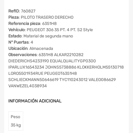
RefID
: 760827
Pieza
: PILOTO TRASERO DERECHO
Referencia pieza
: 6351H8
Vehículo
: PEUGEOT 306 35 PT. 4 PT. S2 Style
Estado
: Material de segunda mano
Nº Puertas
: 4
Ubicación
: Almacenada
Observaciones
: 6351H8 ALKAR2210282
DIEDERICHS4233190 EQUALQUALITYGP0300
IPARLUX16543234 JOHNS5738886 KLOKKERHOLM55130718
LORO5501934RUE PEUGEOT6351H8
SCHLIECKMANN50646619 TYC110243012 VALEO086629
VANWEZEL4038934
INFORMACIÓN ADICIONAL
Peso
35 kg