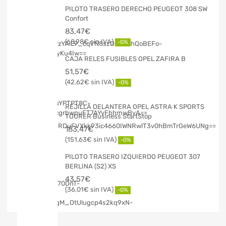
PILOTO TRASERO DERECHO PEUGEOT 308 SW
Confort
83,47
€
68,98
€
-0%
CAJA RELES FUSIBLES OPEL ZAFIRA B
51,57
€
42,62
€
-0%
REJILLA DELANTERA OPEL ASTRA K SPORTS
TOURER Business StartStop
183,47
€
151,63
€
-0%
PILOTO TRASERO IZQUIERDO PEUGEOT 307
BERLINA (S2) XS
43,57
€
36,01
€
-0%