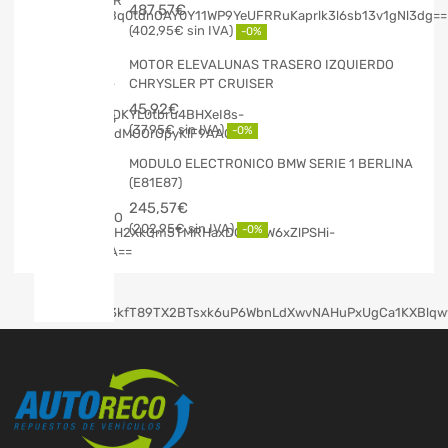
487,57
€
402,95
€
-0%
MOTOR ELEVALUNAS TRASERO IZQUIERDO
CHRYSLER PT CRUISER
45,92
€
37,95
€
-0%
MODULO ELECTRONICO BMW SERIE 1 BERLINA
(E81E87)
245,57
€
202,95
€
-0%