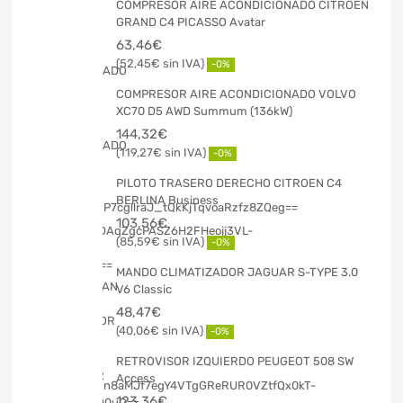
COMPRESOR AIRE ACONDICIONADO CITROEN
GRAND C4 PICASSO Avatar
63,46
€
52,45
€
-0%
COMPRESOR AIRE ACONDICIONADO VOLVO
XC70 D5 AWD Summum (136kW)
144,32
€
119,27
€
-0%
PILOTO TRASERO DERECHO CITROEN C4
BERLINA Business
103,56
€
85,59
€
-0%
MANDO CLIMATIZADOR JAGUAR S-TYPE 3.0
V6 Classic
48,47
€
40,06
€
-0%
RETROVISOR IZQUIERDO PEUGEOT 508 SW
Access
123,36
€