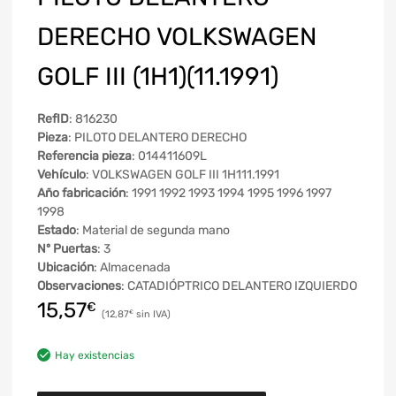
DERECHO VOLKSWAGEN
GOLF III (1H1)(11.1991)
RefID
: 816230
Pieza
: PILOTO DELANTERO DERECHO
Referencia pieza
: 014411609L
Vehículo
: VOLKSWAGEN GOLF III 1H111.1991
Año fabricación
: 1991 1992 1993 1994 1995 1996 1997
1998
Estado
: Material de segunda mano
Nº Puertas
: 3
Ubicación
: Almacenada
Observaciones
: CATADIÓPTRICO DELANTERO IZQUIERDO
15,57
€
12,87
€
Hay existencias