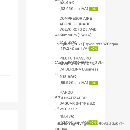
63,46
€
52,45
€
-0%
COMPRESOR AIRE
ACONDICIONADO
VOLVO XC70 D5 AWD
Summum (136kW)
144,32
€
119,27
€
-0%
PILOTO TRASERO
DERECHO CITROEN
C4 BERLINA Business
103,56
€
85,59
€
-0%
MANDO
CLIMATIZADOR
JAGUAR S-TYPE 3.0
V6 Classic
48,47
€
40,06
€
-0%