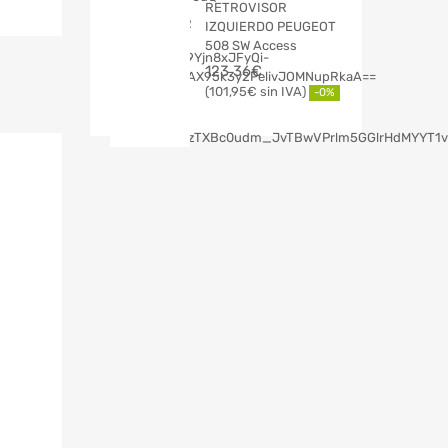
RETROVISOR
IZQUIERDO PEUGEOT
508 SW Access
123,36
€
101,95
€
-0%