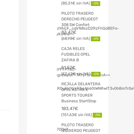
85,51
€
-0%
PILOTO TRASERO
DERECHO PEUGEOT
308 SW Confort
83,47
€
68,98
€
-0%
CAJA RELES
FUSIBLES OPEL
ZAFIRA B
51,57
€
42,62
€
-0%
REJILLA DELANTERA
OPEL ASTRA K
SPORTS TOURER
Business StartStop
183,47
€
151,63
€
-0%
PILOTO TRASERO
IZQUIERDO PEUGEOT