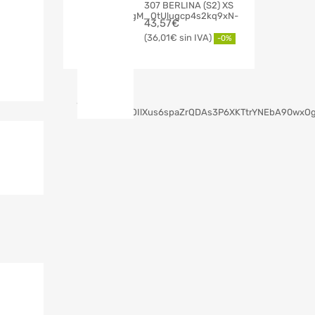
307 BERLINA (S2) XS
43,57
€
36,01
€
-0%