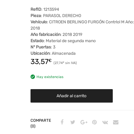
RefID
: 1213594
Pieza
: PARASOL DERECHO
Vehículo
: CITROEN BERLINGO FURGÓN Contrlol M Año:
2018
Año fabricación
: 2018 2019
Estado
: Material de segunda mano
Nº Puertas
: 3
Ubicación
: Almacenada
33,57
€
27,74
€
Hay existencias
Añadir al carrito
COMPARTE
(0)