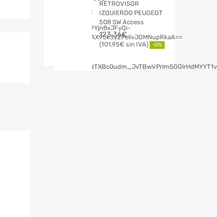
RETROVISOR
IZQUIERDO PEUGEOT
508 SW Access
123,36
€
101,95
€
-0%