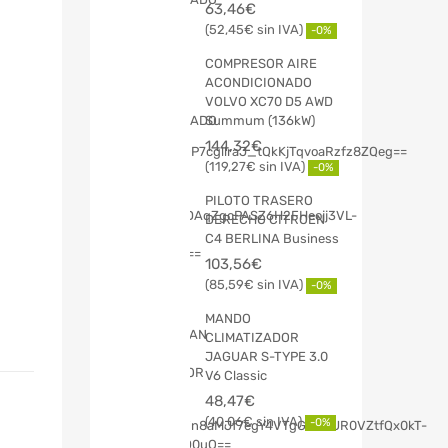
63,46
€
52,45
€
-0%
COMPRESOR AIRE
ACONDICIONADO
VOLVO XC70 D5 AWD
Summum (136kW)
144,32
€
119,27
€
-0%
PILOTO TRASERO
DERECHO CITROEN
C4 BERLINA Business
103,56
€
85,59
€
-0%
MANDO
CLIMATIZADOR
JAGUAR S-TYPE 3.0
V6 Classic
48,47
€
40,06
€
-0%