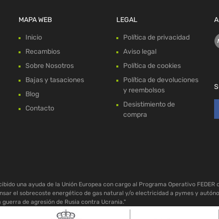
MAPA WEB
LEGAL
A
Inicio
Política de privacidad
Recambios
Aviso legal
Sobre Nosotros
Política de cookies
Bajas y tasaciones
Política de devoluciones
S
y reembolsos
Blog
Desistimiento de
Contacto
compra
ecibido una ayuda de la Unión Europea con cargo al Programa Operativo FEDER 
sar el sobrecoste energético de gas natural y/o electricidad a pymes y autón
a guerra de agresión de Rusia contra Ucrania."