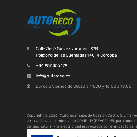
Calle José Galvez y Aranda, 37B
Polígono de las Quemadas 14014 Córdoba
+34 957 356 179
info@autoreco.es
Lunes a Viernes de 08:30 a 14:00 y 16:00 a 19:00
Copyright ©
2026
"Autorecambios de Ocasión Castro S.L. ha r
de la Unión a la pandemia de COVID-19 (REACT-UE), para compen
del gas natural y la electricidad provocados por el impacto de l