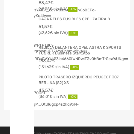
83,47
€
68,98
€
-0%
CAJA RELES FUSIBLES OPEL ZAFIRA B
51,57
€
42,62
€
-0%
REJILLA DELANTERA OPEL ASTRA K SPORTS
TOURER Business StartStop
183,47
€
151,63
€
-0%
PILOTO TRASERO IZQUIERDO PEUGEOT 307
BERLINA (S2) XS
43,57
€
36,01
€
-0%