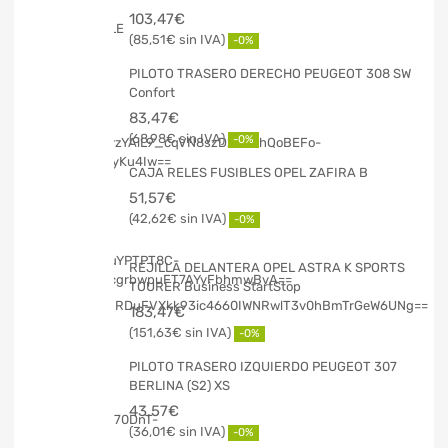
103,47
€
85,51
€
-0%
PILOTO TRASERO DERECHO PEUGEOT 308 SW
Confort
83,47
€
68,98
€
-0%
CAJA RELES FUSIBLES OPEL ZAFIRA B
51,57
€
42,62
€
-0%
REJILLA DELANTERA OPEL ASTRA K SPORTS
TOURER Business StartStop
183,47
€
151,63
€
-0%
PILOTO TRASERO IZQUIERDO PEUGEOT 307
BERLINA (S2) XS
43,57
€
36,01
€
-0%