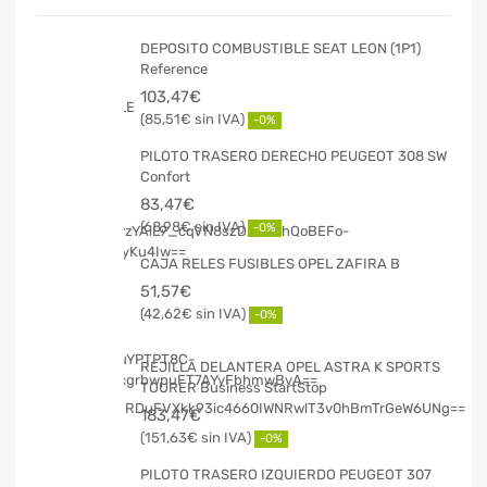
DEPOSITO COMBUSTIBLE SEAT LEON (1P1)
Reference
103,47
€
85,51
€
-0%
PILOTO TRASERO DERECHO PEUGEOT 308 SW
Confort
83,47
€
68,98
€
-0%
CAJA RELES FUSIBLES OPEL ZAFIRA B
51,57
€
42,62
€
-0%
REJILLA DELANTERA OPEL ASTRA K SPORTS
TOURER Business StartStop
183,47
€
151,63
€
-0%
PILOTO TRASERO IZQUIERDO PEUGEOT 307