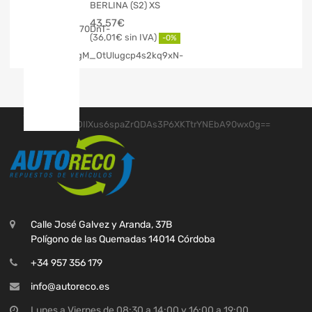
BERLINA (S2) XS
43,57
€
36,01
€
-0%
Calle José Galvez y Aranda, 37B
Polígono de las Quemadas 14014 Córdoba
+34 957 356 179
info@autoreco.es
Lunes a Viernes de 08:30 a 14:00 y 16:00 a 19:00