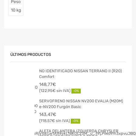
Peso
10 kg
ÚLTIMOS PRODUCTOS
NO IDENTIFICADO NISSAN TERRANO II (R20)
Comfort
148,77
€
122,95
€
-0%
SERVOFRENO NISSAN NV200 EVALIA (M20M)
e-NV200 Furgón Basic
143,47
€
118,57
€
-0%
ALETA DELANTERA IZQUIERDA CHRYSLER