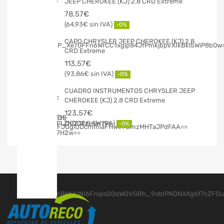
JEEP CHEROKEE (KJ) 2.8 CRD Extreme
78,57
€
64,93
€
-0%
CAPO CHRYSLER JEEP CHEROKEE (KJ) 2.8
CRD Extreme
113,57
€
93,86
€
-0%
CUADRO INSTRUMENTOS CHRYSLER JEEP
CHEROKEE (KJ) 2.8 CRD Extreme
123,57
€
102,12
€
-0%