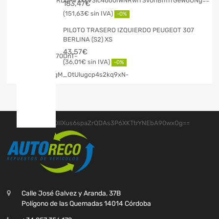
183,47
€
151,63
€
-0%
PILOTO TRASERO IZQUIERDO PEUGEOT 307
BERLINA (S2) XS
43,57
€
36,01
€
-0%
Calle José Galvez y Aranda, 37B
Polígono de las Quemadas 14014 Córdoba