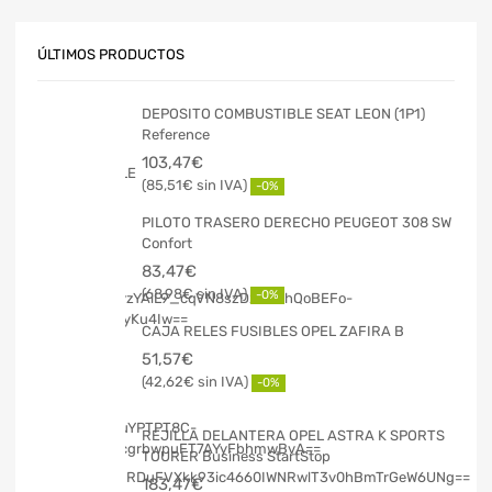
ÚLTIMOS PRODUCTOS
DEPOSITO COMBUSTIBLE SEAT LEON (1P1)
Reference
103,47
€
85,51
€
-0%
PILOTO TRASERO DERECHO PEUGEOT 308 SW
Confort
83,47
€
68,98
€
-0%
CAJA RELES FUSIBLES OPEL ZAFIRA B
51,57
€
42,62
€
-0%
REJILLA DELANTERA OPEL ASTRA K SPORTS
TOURER Business StartStop
183,47
€