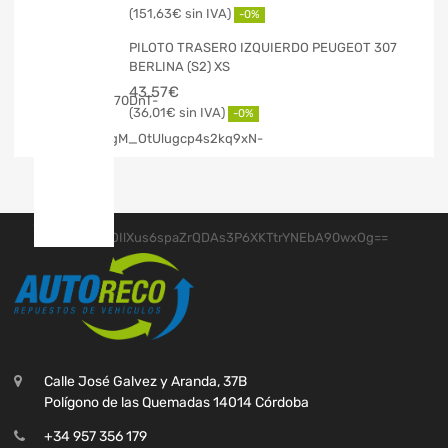
151,63
€
-0%
PILOTO TRASERO IZQUIERDO PEUGEOT 307
BERLINA (S2) XS
43,57
€
36,01
€
-0%
Calle José Galvez y Aranda, 37B
Polígono de las Quemadas 14014 Córdoba
+34 957 356 179