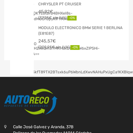
CHRYSLER PT CRUISER
45,92
€
37,95
€
-0%
MODULO ELECTRONICO BMW SERIE 1 BERLINA
(E81E87)
245,57
€
202,95
€
-0%
Calle José Galvez y Aranda, 37B