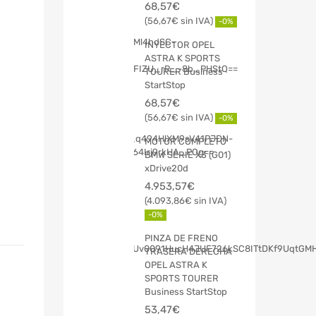
68,57
€
56,67
€
-0%
INYECTOR OPEL
ASTRA K SPORTS
TOURER Business
StartStop
68,57
€
56,67
€
-0%
MOTOR COMPLETO
BMW SERIE X3 (G01)
xDrive20d
4.953,57
€
4.093,86
€
-0%
PINZA DE FRENO
TRASERA DERECHA
OPEL ASTRA K
SPORTS TOURER
Business StartStop
53,47
€