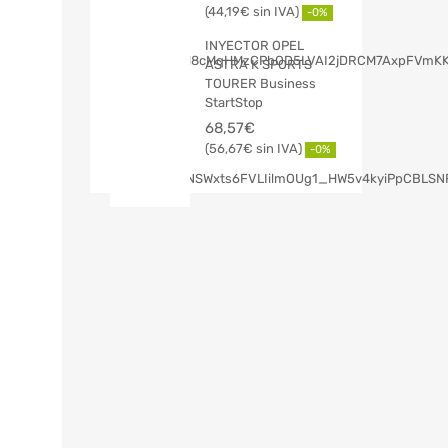
44,19
€
-0%
INYECTOR OPEL
ASTRA K SPORTS
TOURER Business
StartStop
68,57
€
56,67
€
-0%